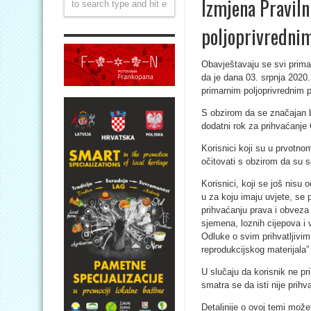
Izmjena Pravil
poljoprivredni
Obavještavaju se svi primar
da je dana 03. srpnja 2020.
primarnim poljoprivrednim p
S obzirom da se značajan b
dodatni rok za prihvaćanj
Korisnici koji su u prvotnom
očitovati s obzirom da su s
Korisnici, koji se još nis
u za koju imaju uvjete, se
prihvaćanju prava i obveza 
sjemena, loznih cijepova i
Odluke o svim prihvatljivim
reprodukcijskog materijala
U slučaju da korisnik ne pr
smatra se da isti nije prih
Detaljnije o ovoj temi može