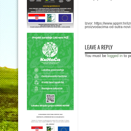
Izvor: https://www.apprrr.hr
proizvodacima-od-sutra-novi
LEAVE A REPLY
You must be
logged in
to p