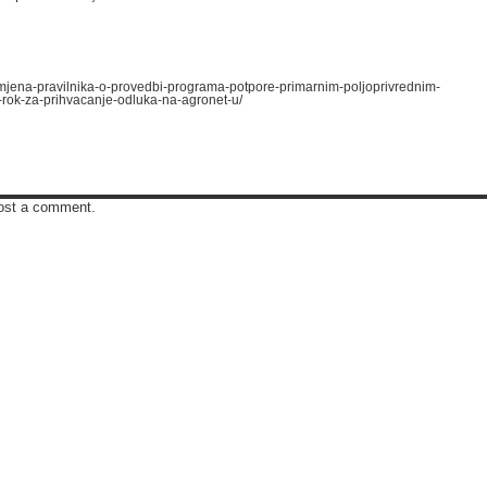
/izmjena-pravilnika-o-provedbi-programa-potpore-primarnim-poljoprivrednim-
-rok-za-prihvacanje-odluka-na-agronet-u/
ost a comment.