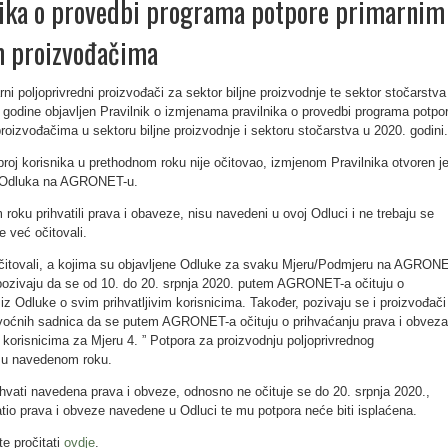
nika o provedbi programa potpore primarnim
m proizvođačima
ni poljoprivredni proizvođači za sektor biljne proizvodnje te sektor stočarstva
 godine objavljen Pravilnik o izmjenama pravilnika o provedbi programa potpo
roizvođačima u sektoru biljne proizvodnje i sektoru stočarstva u 2020. godini.
roj korisnika u prethodnom roku nije očitovao, izmjenom Pravilnika otvoren j
e Odluka na AGRONET-u.
 roku prihvatili prava i obaveze, nisu navedeni u ovoj Odluci i ne trebaju se
e već očitovali.
u očitovali, a kojima su objavljene Odluke za svaku Mjeru/Podmjeru na AGRON
 pozivaju da se od 10. do 20. srpnja 2020. putem AGRONET-a očituju o
iz Odluke o svim prihvatljivim korisnicima. Također, pozivaju se i proizvođači
 voćnih sadnica da se putem AGRONET-a očituju o prihvaćanju prava i obveza
 korisnicima za Mjeru 4. ” Potpora za proizvodnju poljoprivrednog
” u navedenom roku.
ihvati navedena prava i obveze, odnosno ne očituje se do 20. srpnja 2020.,
vatio prava i obveze navedene u Odluci te mu potpora neće biti isplaćena.
te pročitati
ovdje
.