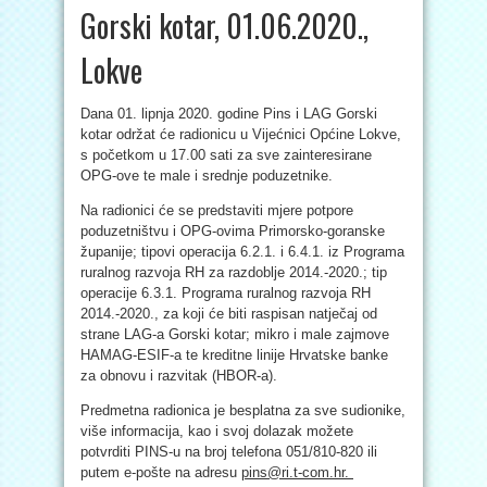
Gorski kotar, 01.06.2020.,
Lokve
Dana 01. lipnja 2020. godine Pins i LAG Gorski
kotar održat će radionicu u Vijećnici Općine Lokve,
s početkom u 17.00 sati za sve zainteresirane
OPG-ove te male i srednje poduzetnike.
Na radionici će se predstaviti mjere potpore
poduzetništvu i OPG-ovima Primorsko-goranske
županije; tipovi operacija 6.2.1. i 6.4.1. iz Programa
ruralnog razvoja RH za razdoblje 2014.-2020.; tip
operacije 6.3.1. Programa ruralnog razvoja RH
2014.-2020., za koji će biti raspisan natječaj od
strane LAG-a Gorski kotar; mikro i male zajmove
HAMAG-ESIF-a te kreditne linije Hrvatske banke
za obnovu i razvitak (HBOR-a).
Predmetna radionica je besplatna za sve sudionike,
više informacija, kao i svoj dolazak možete
potvrditi PINS-u na broj telefona 051/810-820 ili
putem e-pošte na adresu
pins@ri.t-com.hr.