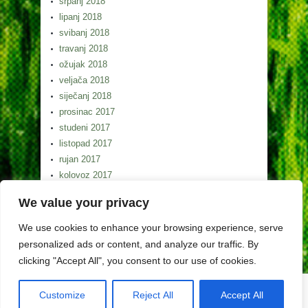
srpanj 2018
lipanj 2018
svibanj 2018
travanj 2018
ožujak 2018
veljača 2018
siječanj 2018
prosinac 2017
studeni 2017
listopad 2017
rujan 2017
kolovoz 2017
srpanj 2017
We value your privacy
lipanj 2017
svibanj 2017
We use cookies to enhance your browsing experience, serve
personalized ads or content, and analyze our traffic. By
clicking "Accept All", you consent to our use of cookies.
Customize
Reject All
Accept All