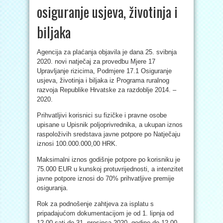
osiguranje usjeva, životinja i
biljaka
Agencija za plaćanja objavila je dana 25. svibnja
2020. novi natječaj za provedbu Mjere 17
Upravljanje rizicima, Podmjere 17.1 Osiguranje
usjeva, životinja i biljaka iz Programa ruralnog
razvoja Republike Hrvatske za razdoblje 2014. –
2020.
Prihvatljivi korisnici su fizičke i pravne osobe
upisane u Upisnik poljoprivrednika, a ukupan iznos
raspoloživih sredstava javne potpore po Natječaju
iznosi 100.000.000,00 HRK.
Maksimalni iznos godišnje potpore po korisniku je
75.000 EUR u kunskoj protuvrijednosti, a intenzitet
javne potpore iznosi do 70% prihvatljive premije
osiguranja.
Rok za podnošenje zahtjeva za isplatu s
pripadajućom dokumentacijom je od 1. lipnja od
12.00 sati do 31. prosinca 2020. godine do 12.00