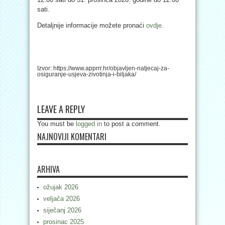
sati.
Detaljnije informacije možete pronaći
ovdje
.
Izvor: https://www.apprrr.hr/objavljen-natjecaj-za-
osiguranje-usjeva-zivotinja-i-biljaka/
LEAVE A REPLY
You must be
logged in
to post a comment.
NAJNOVIJI KOMENTARI
ARHIVA
ožujak 2026
veljača 2026
siječanj 2026
prosinac 2025