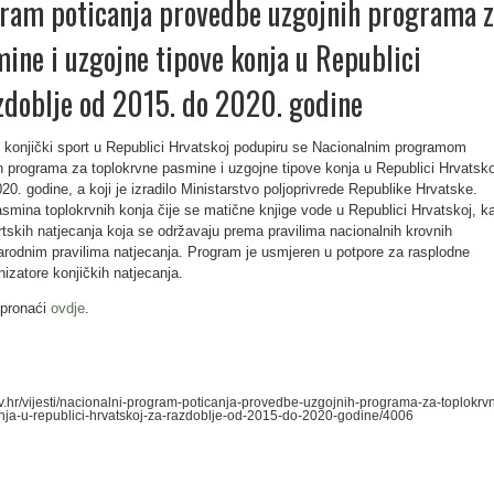
gram poticanja provedbe uzgojnih programa 
ine i uzgojne tipove konja u Republici
zdoblje od 2015. do 2020. godine
 konjički sport u Republici Hrvatskoj podupiru se Nacionalnim programom
h programa za toplokrvne pasmine i uzgojne tipove konja u Republici Hrvatsko
20. godine, a koji je izradilo Ministarstvo poljoprivrede Republike Hrvatske.
mina toplokrvnih konja čije se matične knjige vode u Republici Hrvatskoj, k
ortskih natjecanja koja se održavaju prema pravilima nacionalnih krovnih
rodnim pravilima natjecanja. Program je usmjeren u potpore za rasplodne
nizatore konjičkih natjecanja.
 pronaći
ovdje
.
gov.hr/vijesti/nacionalni-program-poticanja-provedbe-uzgojnih-programa-za-toplokrv
nja-u-republici-hrvatskoj-za-razdoblje-od-2015-do-2020-godine/4006