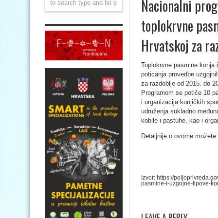
Nacionalni pro
toplokrvne pasm
Hrvatskoj za ra
Toplokrvne pasmine konja i
poticanja provedbe uzgojni
za razdoblje od 2015. do 20
Programom se potiče 10 pas
i organizacija konjičkih sp
udruženja sukladno međuna
kobile i pastuhe, kao i orga
Detaljnije o ovome možete
Izvor: https://poljoprivreda.
pasmine-i-uzgojne-tipove-ko
LEAVE A REPLY