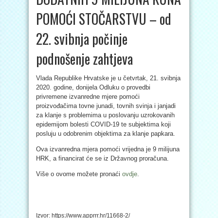
POMOĆI STOČARSTVU – od
22. svibnja počinje
podnošenje zahtjeva
Vlada Republike Hrvatske je u četvrtak, 21. svibnja
2020. godine, donijela Odluku o provedbi
privremene izvanredne mjere pomoći
proizvođačima tovne junadi, tovnih svinja i janjadi
za klanje s problemima u poslovanju uzrokovanih
epidemijom bolesti COVID-19 te subjektima koji
posluju u odobrenim objektima za klanje papkara.
Ova izvanredna mjera pomoći vrijedna je 9 milijuna
HRK, a financirat će se iz Državnog proračuna.
Više o ovome možete pronaći
ovdje
.
Izvor: https://www.apprrr.hr/11668-2/