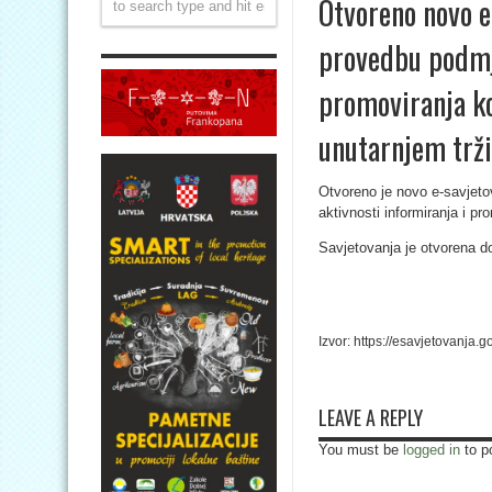
Otvoreno novo e
provedbu podmje
promoviranja k
unutarnjem trži
Otvoreno je novo e-savjeto
aktivnosti informiranja i p
Savjetovanja je otvorena d
Izvor: https://esavjetovanja
LEAVE A REPLY
You must be
logged in
to p