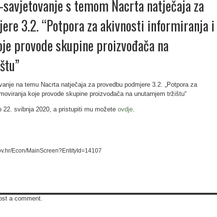
-savjetovanje s temom Nacrta natječaja za
re 3.2. “Potpora za akivnosti informiranja i
oje provode skupine proizvođača na
štu”
vanje na temu Nacrta natječaja za provedbu podmjere 3.2. „Potpora za
romoviranja koje provode skupine proizvođača na unutarnjem tržištu“
o 22. svibnja 2020, a pristupiti mu možete
ovdje
.
.gov.hr/Econ/MainScreen?EntityId=14107
ost a comment.