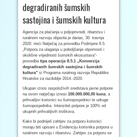
degradiranih šumskih
sastojina i šumskih kultura
Agencija za plaćanja u poljoprivredi, ribarstvu i
ruralnom razvoju objavila je danas, 30. travnja
2020. treći Natječaj za provedbu Podmjere 8.5.
„Potpora za ulaganja u poboljšanje otpornosti i
okolišne vrijednosti šumskih ekosustava“-
provedba
tipa operacije 8.5.1 „Konverzija
degradiranih šumskih sastojina i šumskih
kultura”
iz Programa ruralnog razvoja Republike
Hrvatske za razdoblje 2014.-2020.
Ukupan iznos raspoloživih sredstava javne potpore
na ovom natječaju iznosi
100.000.000,00 kuna
, a
prihvatljivi korisnici su šumoposjednici te udruge
šumoposjednika. Intenzitet potpore je 100% od
ukupnih prihvatljivih troškova.
Kako bi podnijeli zahtjev za potporu korisnici
moraju biti upisani u Evidenciju korisnika potpora u
ruralnom razvoju i ribarstvu. Zahtjev za potporu se