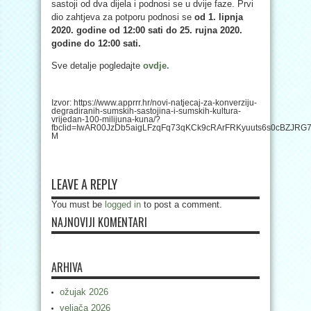
sastoji od dva dijela i podnosi se u dvije faze. Prvi
dio zahtjeva za potporu podnosi se
od 1. lipnja
2020. godine od 12:00 sati do 25. rujna 2020.
godine do 12:00 sati.
Sve detalje pogledajte
ovdje.
Izvor: https://www.apprrr.hr/novi-natjecaj-za-konverziju-
degradiranih-sumskih-sastojina-i-sumskih-kultura-
vrijedan-100-milijuna-kuna/?
fbclid=IwAR00JzDb5aigLFzqFq73qKCk9cRArFRKyuuts6s0cBZJRG7
M
LEAVE A REPLY
You must be
logged in
to post a comment.
NAJNOVIJI KOMENTARI
ARHIVA
ožujak 2026
veljača 2026