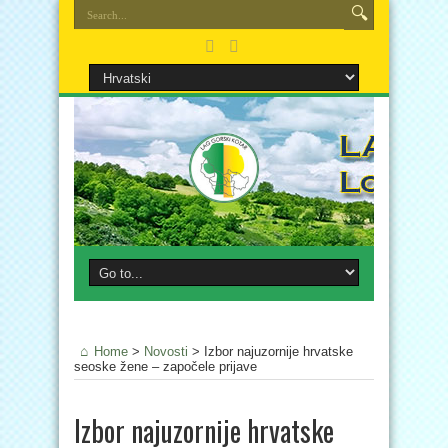
Home
>
Novosti
>
Izbor najuzornije hrvatske
seoske žene – započele prijave
Izbor najuzornije hrvatske