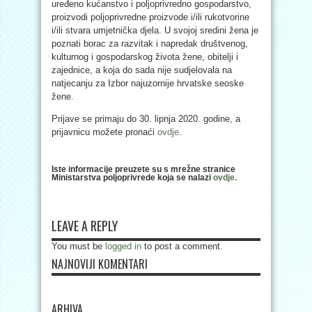
uređeno kućanstvo i poljoprivredno gospodarstvo,
proizvodi poljoprivredne proizvode i/ili rukotvorine
i/ili stvara umjetnička djela. U svojoj sredini žena je
poznati borac za razvitak i napredak društvenog,
kulturnog i gospodarskog života žene, obitelji i
zajednice, a koja do sada nije sudjelovala na
natjecanju za Izbor najuzornije hrvatske seoske
žene.
Prijave se primaju do 30. lipnja 2020. godine, a
prijavnicu možete pronaći
ovdje
.
Iste informacije preuzete su s mrežne stranice
Ministarstva poljoprivrede koja se nalazi
ovdje.
LEAVE A REPLY
You must be
logged in
to post a comment.
NAJNOVIJI KOMENTARI
ARHIVA