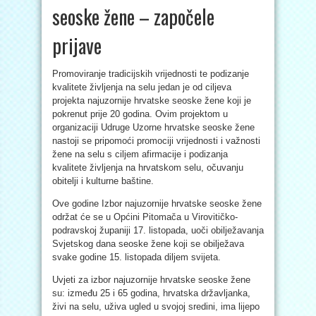
seoske žene – započele
prijave
Promoviranje tradicijskih vrijednosti te podizanje
kvalitete življenja na selu jedan je od ciljeva
projekta najuzornije hrvatske seoske žene koji je
pokrenut prije 20 godina. Ovim projektom u
organizaciji Udruge Uzorne hrvatske seoske žene
nastoji se pripomoći promociji vrijednosti i važnosti
žene na selu s ciljem afirmacije i podizanja
kvalitete življenja na hrvatskom selu, očuvanju
obitelji i kulturne baštine.
Ove godine Izbor najuzornije hrvatske seoske žene
održat će se u Općini Pitomača u Virovitičko-
podravskoj županiji 17. listopada, uoči obilježavanja
Svjetskog dana seoske žene koji se obilježava
svake godine 15. listopada diljem svijeta.
Uvjeti za izbor najuzornije hrvatske seoske žene
su: između 25 i 65 godina, hrvatska državljanka,
živi na selu, uživa ugled u svojoj sredini, ima lijepo