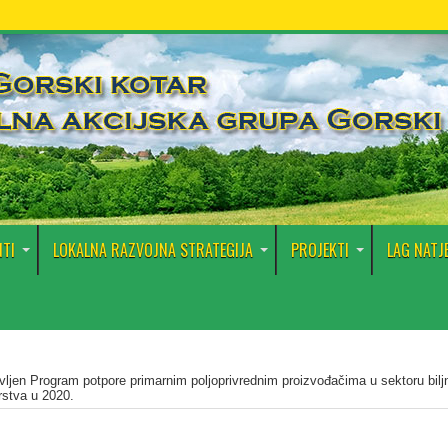
TI
LOKALNA RAZVOJNA STRATEGIJA
PROJEKTI
LAG NATJ
vljen Program potpore primarnim poljoprivrednim proizvođačima u sektoru bilj
rstva u 2020.