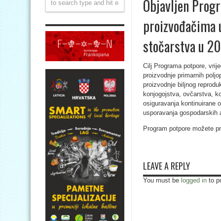
Objavljen Prog
proizvođačima u
stočarstva u 2
Cilj Programa potpore, vrij
proizvodnje primarnih poljo
proizvodnje biljnog reprodu
konjogojstva, ovčarstva, k
osiguravanja kontinuirane 
usporavanja gospodarskih 
Program potpore možete p
LEAVE A REPLY
You must be
logged in
to p