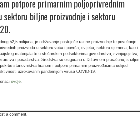
ram potpore primarnim poljoprivrednim
 sektoru biljne proizvodnje i sektoru
020.
ednog 52,5 milijuna, je održavanje postojeće razine proizvodnje te povećanje
privrednih proizvoda u sektoru voća i povrća, cvijeća, sektoru sjemena, kao i
kcijskog materijala te u stočarskim podsektorima govedarstva, svinjogojstva,
ozarstva i peradarstva. Sredstva su osigurana u Državnom proračunu, s cilje
opskrbe stanovništva hranom i potpore primarnim proizvođačima uslijed
aktivnosti uzrokovanih pandemijom virusa COVID-19.
ronaći
ovdje
.
ost a comment.