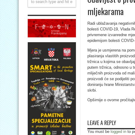
mljekarama
Radi ublažavanja negativni
bolesti COVID-19, Vlada Re
privremene izvanredne mje
epidemijom bolesti COVID-1
Mjera je usmjerena na po
plasiranja vlastitih proizvo
tržnica u kojima se obavlja
putem tržnica, odnosno u tr
mliječnih proizvoda od mali
proizvodi će se podijeliti 
doniranju hrane Ministarst
skrbi.
Opširnije o ovome pročitaj
LEAVE A REPLY
You must be
logged in
to p