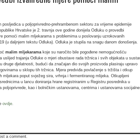
h posljedica u poljoprivredno-prehrambenom sektoru za vrijeme epidemije
publike Hrvatske je 2. travnja ove godine donijela Odluku o provedbi
re pomoći malim mljekarama s problemima u poslovanju uzrokovanih
9 (u daljnjem tekstu Odluka). Odluka je stupila na snagu danom donošenja.
moć
malim mljekarama
koje su naročito bile pogođene nemogućnošću
da uslijed trajanja Odluke o mjeri obustave rada tržnica i svih objekata u susta
ju druge djelatnosti, budući da značajan dio svojih proizvoda plasiraju upravo
govinama u sklopu tih tržnica. Mjera predviđa povlačenje s tržišta i otkup
h mljekara poput svježeg sira, vrhnja i fermentiranog mlijeka. Otkupljeni
posrednicima u lancu doniranja hrane registriranim u Registru posrednika u
va poljoprivrede, kao i bolničkim ustanovama, centrima i ustanovama socijalne
te
ovdje
.
ost a comment.