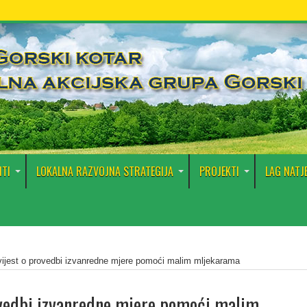
TI
LOKALNA RAZVOJNA STRATEGIJA
PROJEKTI
LAG NATJ
ijest o provedbi izvanredne mjere pomoći malim mljekarama
ovedbi izvanredne mjere pomoći malim