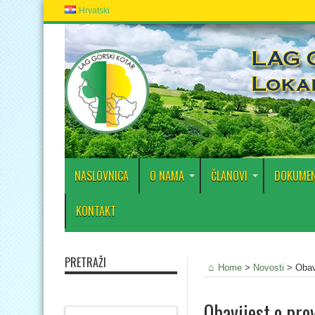
Hrvatski
NASLOVNICA
O NAMA
ČLANOVI
DOKUMEN
KONTAKT
PRETRAŽI
Home
>
Novosti
>
Obav
Obavijest o pr