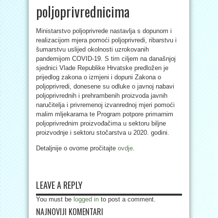
poljoprivrednicima
Ministarstvo poljoprivrede nastavlja s dopunom i
realizacijom mjera pomoći poljoprivredi, ribarstvu i
šumarstvu uslijed okolnosti uzrokovanih
pandemijom COVID-19. S tim ciljem na današnjoj
sjednici Vlade Republike Hrvatske predložen je
prijedlog zakona o izmjeni i dopuni Zakona o
poljoprivredi, donesene su odluke o javnoj nabavi
poljoprivrednih i prehrambenih proizvoda javnih
naručitelja i privremenoj izvanrednoj mjeri pomoći
malim mljekarama te Program potpore primarnim
poljoprivrednim proizvođačima u sektoru biljne
proizvodnje i sektoru stočarstva u 2020. godini.
Detaljnije o ovome pročitajte
ovdje
.
LEAVE A REPLY
You must be
logged in
to post a comment.
NAJNOVIJI KOMENTARI