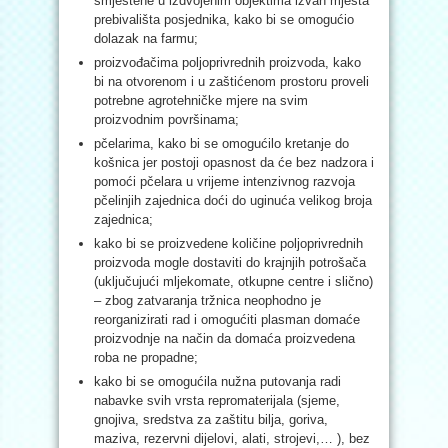
smještene u izdvojenim objektima izvan mjesta
prebivališta posjednika, kako bi se omogućio
dolazak na farmu;
proizvođačima poljoprivrednih proizvoda, kako
bi na otvorenom i u zaštićenom prostoru proveli
potrebne agrotehničke mjere na svim
proizvodnim površinama;
pčelarima, kako bi se omogućilo kretanje do
košnica jer postoji opasnost da će bez nadzora i
pomoći pčelara u vrijeme intenzivnog razvoja
pčelinjih zajednica doći do uginuća velikog broja
zajednica;
kako bi se proizvedene količine poljoprivrednih
proizvoda mogle dostaviti do krajnjih potrošača
(uključujući mljekomate, otkupne centre i slično)
– zbog zatvaranja tržnica neophodno je
reorganizirati rad i omogućiti plasman domaće
proizvodnje na način da domaća proizvedena
roba ne propadne;
kako bi se omogućila nužna putovanja radi
nabavke svih vrsta repromaterijala (sjeme,
gnojiva, sredstva za zaštitu bilja, goriva,
maziva, rezervni dijelovi, alati, strojevi,… ), bez