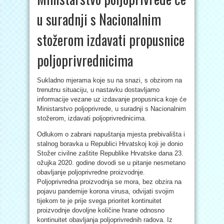
u suradnji s Nacionalnim
stožerom izdavati propusnice
poljoprivrednicima
Sukladno mjerama koje su na snazi, s obzirom na
trenutnu situaciju, u nastavku dostavljamo
informacije vezane uz izdavanje propusnica koje će
Ministarstvo poljoprivrede, u suradnji s Nacionalnim
stožerom, izdavati poljoprivrednicima.
Odlukom o zabrani napuštanja mjesta prebivališta i
stalnog boravka u Republici Hrvatskoj koji je donio
Stožer civilne zaštite Republike Hrvatske dana 23.
ožujka 2020. godine dovodi se u pitanje nesmetano
obavljanje poljoprivredne proizvodnje.
Poljoprivredna proizvodnja se mora, bez obzira na
pojavu pandemije korona virusa, odvijati svojim
tijekom te je prije svega prioritet kontinuitet
proizvodnje dovoljne količine hrane odnosno
kontinuitet obavljanja poljoprivrednih radova. Iz