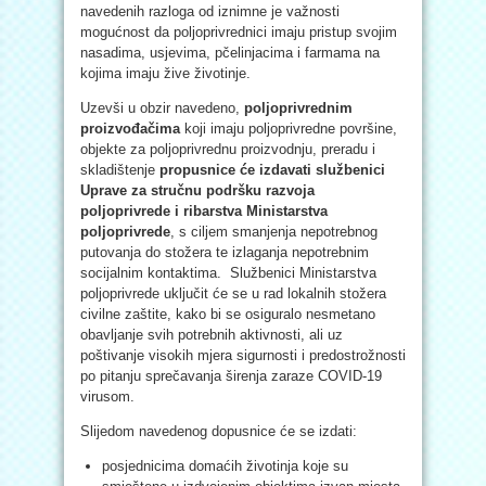
navedenih razloga od iznimne je važnosti
mogućnost da poljoprivrednici imaju pristup svojim
nasadima, usjevima, pčelinjacima i farmama na
kojima imaju žive životinje.
Uzevši u obzir navedeno,
poljoprivrednim
proizvođačima
koji imaju poljoprivredne površine,
objekte za poljoprivrednu proizvodnju, preradu i
skladištenje
propusnice će izdavati službenici
Uprave za stručnu podršku razvoja
poljoprivrede i ribarstva Ministarstva
poljoprivrede
, s ciljem smanjenja nepotrebnog
putovanja do stožera te izlaganja nepotrebnim
socijalnim kontaktima. Službenici Ministarstva
poljoprivrede uključit će se u rad lokalnih stožera
civilne zaštite, kako bi se osiguralo nesmetano
obavljanje svih potrebnih aktivnosti, ali uz
poštivanje visokih mjera sigurnosti i predostrožnosti
po pitanju sprečavanja širenja zaraze COVID-19
virusom.
Slijedom navedenog dopusnice će se izdati:
posjednicima domaćih životinja koje su