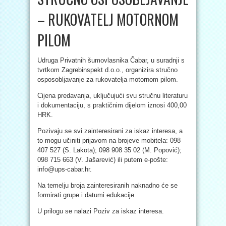
– RUKOVATELJ MOTORNOM
PILOM
Udruga Privatnih šumovlasnika Čabar, u suradnji s
tvrtkom Zagrebinspekt d.o.o., organizira stručno
osposobljavanje za rukovatelja motornom pilom.
Cijena predavanja, uključujući svu stručnu literaturu
i dokumentaciju, s praktičnim dijelom iznosi 400,00
HRK.
Pozivaju se svi zainteresirani za iskaz interesa, a
to mogu učiniti prijavom na brojeve mobitela: 098
407 527 (S. Lakota); 098 908 35 02 (M. Popović);
098 715 663 (V. Jašarević) ili putem e-pošte:
info@ups-cabar.hr.
Na temelju broja zainteresiranih naknadno će se
formirati grupe i datumi edukacije.
U prilogu se nalazi Poziv za iskaz interesa.