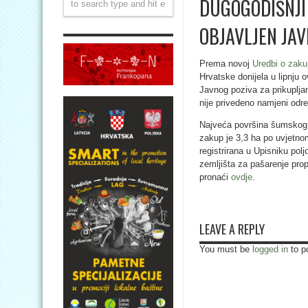
DUGOGODIŠNJI
OBJAVLJEN JAV
Prema novoj
Uredbi o zaku
Hrvatske donijela u lipnju
Javnog poziva za prikuplja
nije privedeno namjeni od
Najveća površina šumskog z
zakup je 3,3 ha po uvjetnom 
registrirana u Upisniku polj
zemljišta za pašarenje prop
pronaći
ovdje
.
LEAVE A REPLY
You must be
logged in
to p