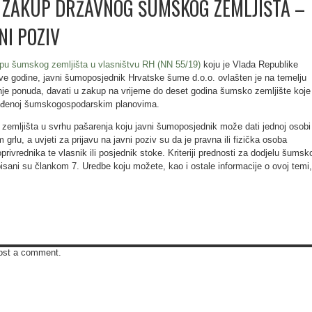
 ZAKUP DRŽAVNOG ŠUMSKOG ZEMLJIŠTA –
NI POZIV
pu šumskog zemljišta u vlasništvu RH (NN 55/19)
koju je Vlada Republike
 ove godine, javni šumoposjednik Hrvatske šume d.o.o. ovlašten je na temelju
nje ponuda, davati u zakup na vrijeme do deset godina šumsko zemljište koje
ređenoj šumskogospodarskim planovima.
emljišta u svrhu pašarenja koju javni šumoposjednik može dati jednoj osobi
grlu, a uvjeti za prijavu na javni poziv su da je pravna ili fizička osoba
oprivrednika te vlasnik ili posjednik stoke. Kriteriji prednosti za dodjelu šumsk
isani su člankom 7. Uredbe koju možete, kao i ostale informacije o ovoj temi,
ost a comment.