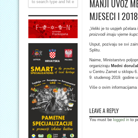
MANJI UVOZ M
MJESECI I 201
„Veliki je to uspjeh pčelara
proizvodi imaju vjerne kupc
Usput, pozivaju se svi zain
Splitu.
Naime, Ministarstvo poljopr
organiziraju
Medni doručak
u Centru Zamet u sklopu 6.
9. studenog 2019. godine 
Više o ovim informacijama
LEAVE A REPLY
You must be
logged in
to p