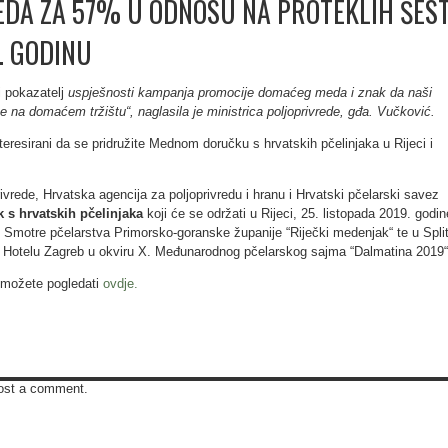
EDA ZA 57% U ODNOSU NA PROTEKLIH ŠES
8. GODINU
 i pokazatelj
uspješnosti kampanja promocije domaćeg meda i znak da naši
e na domaćem tržištu“, naglasila je ministrica poljoprivrede, gđa. Vučković.
teresirani da se pridružite Mednom doručku s hrvatskih pčelinjaka u Rijeci i
ivrede, Hrvatska agencija za poljoprivredu i hranu i Hrvatski pčelarski savez
 s hrvatskih pčelinjaka
koji će se održati u Rijeci, 25. listopada 2019. godin
 Smotre pčelarstva Primorsko-goranske županije “Riječki medenjak“ te u Spli
u Hotelu Zagreb u okviru X. Međunarodnog pčelarskog sajma “Dalmatina 2019“
 možete pogledati
ovdje.
ost a comment.