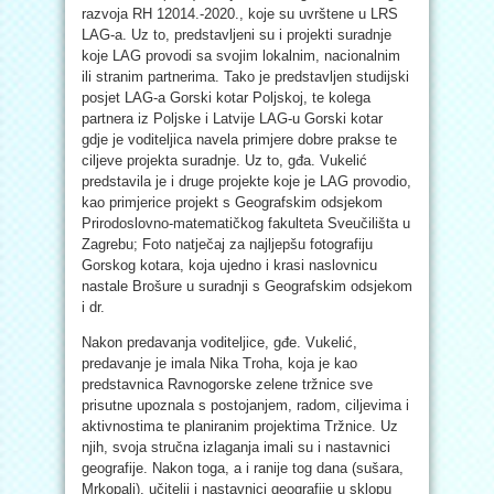
razvoja RH 12014.-2020., koje su uvrštene u LRS
LAG-a. Uz to, predstavljeni su i projekti suradnje
koje LAG provodi sa svojim lokalnim, nacionalnim
ili stranim partnerima. Tako je predstavljen studijski
posjet LAG-a Gorski kotar Poljskoj, te kolega
partnera iz Poljske i Latvije LAG-u Gorski kotar
gdje je voditeljica navela primjere dobre prakse te
ciljeve projekta suradnje. Uz to, gđa. Vukelić
predstavila je i druge projekte koje je LAG provodio,
kao primjerice projekt s Geografskim odsjekom
Prirodoslovno-matematičkog fakulteta Sveučilišta u
Zagrebu; Foto natječaj za najljepšu fotografiju
Gorskog kotara, koja ujedno i krasi naslovnicu
nastale Brošure u suradnji s Geografskim odsjekom
i dr.
Nakon predavanja voditeljice, gđe. Vukelić,
predavanje je imala Nika Troha, koja je kao
predstavnica Ravnogorske zelene tržnice sve
prisutne upoznala s postojanjem, radom, ciljevima i
aktivnostima te planiranim projektima Tržnice. Uz
njih, svoja stručna izlaganja imali su i nastavnici
geografije. Nakon toga, a i ranije tog dana (sušara,
Mrkopalj), učitelji i nastavnici geografije u sklopu