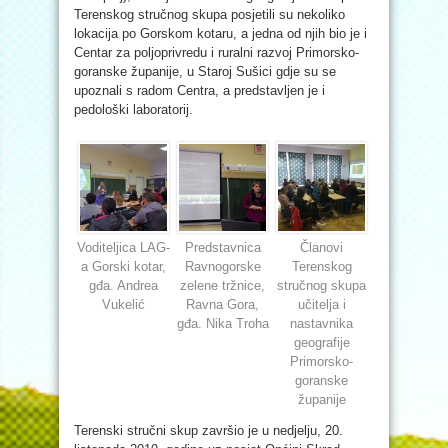
Terenskog stručnog skupa posjetili su nekoliko
lokacija po Gorskom kotaru, a jedna od njih bio je i
Centar za poljoprivredu i ruralni razvoj Primorsko-
goranske županije, u Staroj Sušici gdje su se
upoznali s radom Centra, a predstavljen je i
pedološki laboratorij.
Voditeljica LAG-
Predstavnica
Članovi
a Gorski kotar,
Ravnogorske
Terenskog
gđa. Andrea
zelene tržnice,
stručnog skupa
Vukelić
Ravna Gora,
učitelja i
gđa. Nika Troha
nastavnika
geografije
Primorsko-
goranske
županije
Terenski stručni skup završio je u nedjelju, 20.