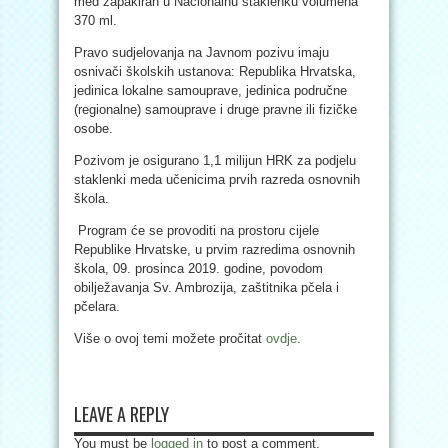
med zapakiran u Nacionalnu staklenku volumena
370 ml.
Pravo sudjelovanja na Javnom pozivu imaju
osnivači školskih ustanova: Republika Hrvatska,
jedinica lokalne samouprave, jedinica područne
(regionalne) samouprave i druge pravne ili fizičke
osobe.
Pozivom je osigurano 1,1 milijun HRK za podjelu
staklenki meda učenicima prvih razreda osnovnih
škola.
Program će se provoditi na prostoru cijele
Republike Hrvatske, u prvim razredima osnovnih
škola, 09. prosinca 2019. godine, povodom
obilježavanja Sv. Ambrozija, zaštitnika pčela i
pčelara.
Više o ovoj temi možete pročitat
ovdje
.
LEAVE A REPLY
You must be
logged in
to post a comment.