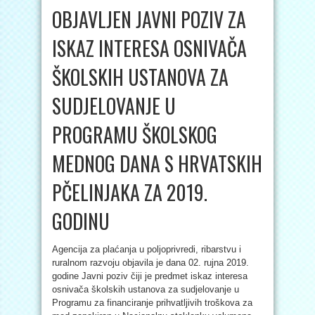
OBJAVLJEN JAVNI POZIV ZA
ISKAZ INTERESA OSNIVAČA
ŠKOLSKIH USTANOVA ZA
SUDJELOVANJE U
PROGRAMU ŠKOLSKOG
MEDNOG DANA S HRVATSKIH
PČELINJAKA ZA 2019.
GODINU
Agencija za plaćanja u poljoprivredi, ribarstvu i
ruralnom razvoju objavila je dana 02. rujna 2019.
godine Javni poziv čiji je predmet iskaz interesa
osnivača školskih ustanova za sudjelovanje u
Programu za financiranje prihvatljivih troškova za