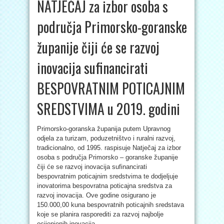
NATJEČAJ za izbor osoba s
područja Primorsko-goranske
županije čiji će se razvoj
inovacija sufinancirati
BESPOVRATNIM POTICAJNIM
SREDSTVIMA u 2019. godini
Primorsko-goranska županija putem Upravnog
odjela za turizam, poduzetništvo i ruralni razvoj,
tradicionalno, od 1995. raspisuje Natječaj za izbor
osoba s područja Primorsko – goranske županije
čiji će se razvoj inovacija sufinancirati
bespovratnim poticajnim sredstvima te dodjeljuje
inovatorima bespovratna poticajna sredstva za
razvoj inovacija. Ove godine osigurano je
150.000,00 kuna bespovratnih poticajnih sredstava
koje se planira rasporediti za razvoj najbolje
ocijenjenih inovacija .