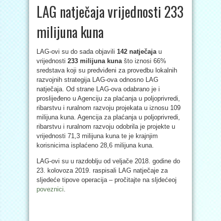
LAG natječaja vrijednosti 233
milijuna kuna
LAG-ovi su do sada objavili
142 natječaja
u
vrijednosti
233 milijuna kuna
što iznosi 66%
sredstava koji su predviđeni za provedbu lokalnih
razvojnih strategija LAG-ova odnosno LAG
natječaja. Od strane LAG-ova odabrano je i
proslijeđeno u Agenciju za plaćanja u poljoprivredi,
ribarstvu i ruralnom razvoju projekata u iznosu 109
milijuna kuna. Agencija za plaćanja u poljoprivredi,
ribarstvu i ruralnom razvoju odobrila je projekte u
vrijednosti 71,3 milijuna kuna te je krajnjim
korisnicima isplaćeno 28,6 milijuna kuna.
LAG-ovi su u razdoblju od veljače 2018. godine do
23. kolovoza 2019. raspisali LAG natječaje za
sljedeće tipove operacija – pročitajte na sljdećeoj
poveznici
.