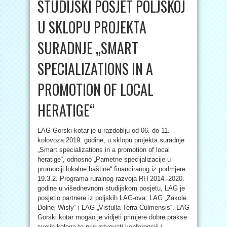
STUDIJSKI POSJET POLJSKOJ
U SKLOPU PROJEKTA
SURADNJE „SMART
SPECIALIZATIONS IN A
PROMOTION OF LOCAL
HERATIGE“
LAG Gorski kotar je u razdoblju od 06. do 11.
kolovoza 2019. godine, u sklopu projekta suradnje
„Smart specializations in a promotion of local
heratige“, odnosno „Pametne specijalizacije u
promociji lokalne baštine“ financiranog iz podmjere
19.3.2. Programa ruralnog razvoja RH 2014.-2020.
godine u višednevnom studijskom posjetu, LAG je
posjetio partnere iz poljskih LAG-ova: LAG „Zakole
Dolnej Wisly“ i LAG „Vistulla Terra Culmensis“. LAG
Gorski kotar mogao je vidjeti primjere dobre prakse
svojih kolega te prisustvovati konferenciji i