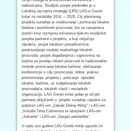
radionicama. Studijski posjet predviđen je u
Lokalnoj razvojnoj strategiji (LRS) LAG-a Gorski
kotar za razdoblje 2014. – 2020. Cilj planiranog
projekta suradnje je vrednovanje i promocija lokalne
baštine i autohtonih proizvoda, što se namjerava
postići kroz razmjenu iskustava tijekom studijskih
posjeta partnera u projektu, a koji uključuju
sljedeće: posjet lokalnim prerađivačima;
predstavljanje modela marketinga lokalnih
proizvoda; posjet događanjima i sajmovima na
kojima se prodaju lokalni proizvodi te tradicionalne
metode promicanja lokalne baštine; održavanje
konferencije u cilju promicanja dobre prakse,
promoviranja projekta i poticanja uporabe
lokalne baštine, uz sudjelovanje lokalnih
proizvođača, lokalnih vlasti i nevladinih
organizacija. LAG Gorski kotar jedan je od pet
partnera uključenih u projekt suradnje zajedno sa
poljskim LAG-om „Zakole Dolnej Wisly“ i LAG-om
„Vistulla Terra Culmensis te latvijskim LAG-om
„Jurkante“ i LAG-om „Gaujas partneriba“.
U rujnu ove godine LAG Gorski kotar ugostiti će