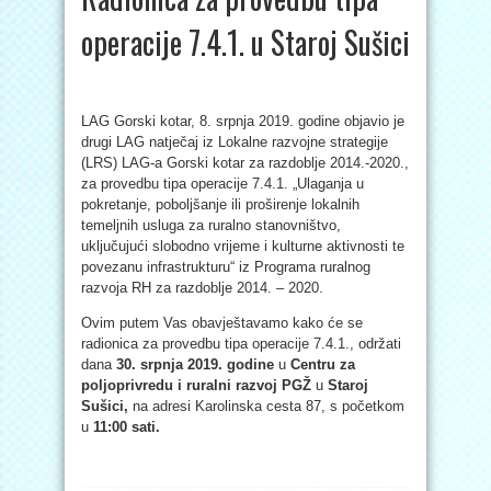
operacije 7.4.1. u Staroj Sušici
LAG Gorski kotar, 8. srpnja 2019. godine objavio je
drugi LAG natječaj iz Lokalne razvojne strategije
(LRS) LAG-a Gorski kotar za razdoblje 2014.-2020.,
za provedbu tipa operacije 7.4.1. „Ulaganja u
pokretanje, poboljšanje ili proširenje lokalnih
temeljnih usluga za ruralno stanovništvo,
uključujući slobodno vrijeme i kulturne aktivnosti te
povezanu infrastrukturu“ iz Programa ruralnog
razvoja RH za razdoblje 2014. – 2020.
Ovim putem Vas obavještavamo kako će se
radionica za provedbu tipa operacije 7.4.1., održati
dana
30. srpnja 2019. godine
u
Centru za
poljoprivredu i ruralni razvoj PGŽ
u
Staroj
Sušici,
na adresi Karolinska cesta 87, s početkom
u
11:00
sati.