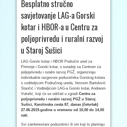
Besplatno stručno
savjetovanje LAG-a Gorski
kotar i HBOR-a u Centru za
poljoprivredu i ruralni razvoj
u Staroj Sušici
LAG Gorski kotar i HBOR Područni ured za
Primorje i Gorski kotar, u suradnji sa Centrom za
poljoprivredu i ruralni razvoj PGŽ, organiziraju
individualne razgovore poduzetnika Gorskog kotara
s voditeljicom Područnog ureda, Vesnom Bartolović
Stančić i Voditeljicom LAG-a Gorski kotar, Andreom
Vukelić, koji će se održati u zgradi
Centra za
poljoprivredu i ruralni razvoj PGŽ u Staroj
Sušici, Karolinska cesta 87, danas (četvrtak)
27.06.2019.godine u vremenu od 10,00 do 14,00
sati.
Svi zainteresirani poduzetnici ili oni koji to planiraju