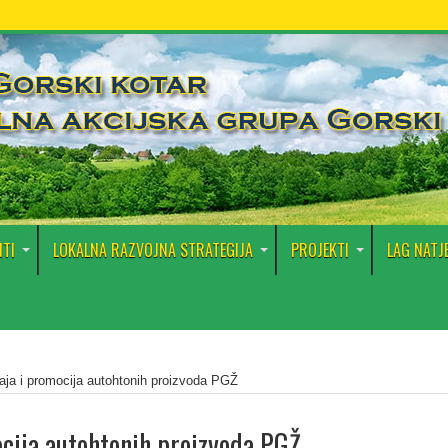
TI
LOKALNA RAZVOJNA STRATEGIJA
PROJEKTI
LAG NATJ
aja i promocija autohtonih proizvoda PGŽ
cija autohtonih proizvoda PGŽ