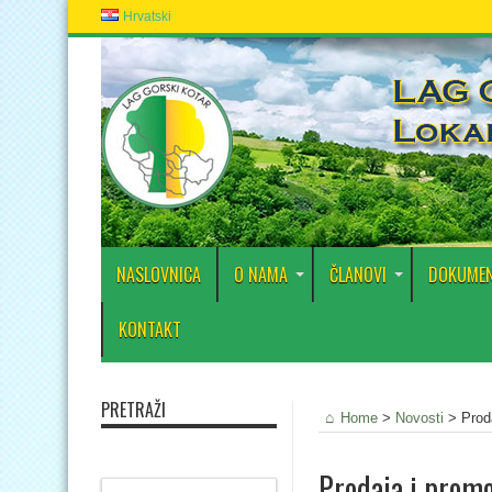
Hrvatski
NASLOVNICA
O NAMA
ČLANOVI
DOKUMEN
KONTAKT
PRETRAŽI
Home
>
Novosti
>
Prod
Prodaja i promo