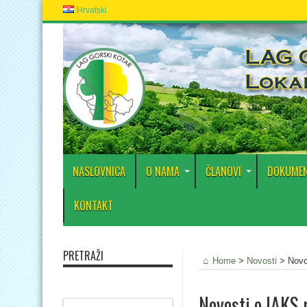
Hrvatski
NASLOVNICA
O NAMA
ČLANOVI
DOKUMEN
KONTAKT
PRETRAŽI
Home
>
Novosti
>
Novo
Novosti o IAKS