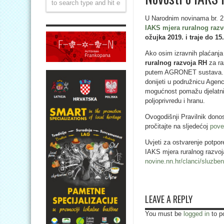
U Narodnim novinama br. 2
IAKS mjera ruralnog razv
ožujka 2019. i traje do 15
Ako osim izravnih plaćanja 
ruralnog razvoja RH
za ra
putem AGRONET sustava. Zah
donijeti u podružnicu Agenc
mogućnost pomažu djelatnic
poljoprivredu i hranu.
Ovogodišnji Pravilnik dono
pročitajte na sljedećoj
pove
Uvjeti za ostvarenje potpor
IAKS mjera ruralnog razvoj
novine.nn.hr/clanci/sluzb
LEAVE A REPLY
You must be
logged in
to p