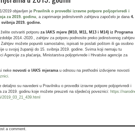
1/2019 objavljen je
Pravilnik o provedbi izravne potpore poljoprivredi i
oja za 2019. godinu
, a zaprimanje jedinstvenih zahtjeva započelo je dana
4.
. svibnja 2019. godine.
želite ostvariti potporu
za IAKS mjere (M10, M11, M13 i M14) iz Programa
zdoblje 2014.-2020., zahtjev za potporu podnosite preko jedinstvenog zahtjev
tjev možete popuniti samostalno, ispisati te poslati poštom ili ga osobno
ije u svojoj županiji do 15. svibnja 2019. godine. Svima koji nemaju tu
i Agencije za plaćanja, Ministarstva poljoprivrede i Hrvatske agencije za
si neke
novosti o IAKS mjerama
u odnosu na prethodni izdvojene novosti
znici
.
e detaljno su navedeni u Pravilniku o provedbi izravne potpore poljoprivredi i
a za 2019. godinu koje možete preuzeti na sljedećoj poveznici:
https://narodn
eni/2019_03_21_439.html
ost a comment.