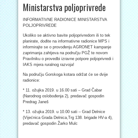
Ministarstva poljoprivrede
INFORMATIVNE RADIONICE MINISTARSTVA
POLJOPRIVREDE
Ukoliko se aktivno bavite poljoprivredom ili to tek
planirate, dođite na informativne radionice MPS i
informirajte se o provođenju AGRONET kampanje
zaprimanja zahtjeva na području PGŽ te novom
Pravilniku o provedbi izravne potpore poljoprivredi i
IAKS mjera ruralnog razvoja!
Na području Gorskoga kotara održat će se dvije
radionice:
* 11. ožujka 2019. u 16.00 sati – Grad Čabar
(Narodnog oslobođenja 2), predavač gospodin
Predrag Janeš
* 13. ožujka 2019. u 10.00 sati – Grad Delnice
(Vijećnica Grada Delnica,Trg 138. brigade HV-a 4),
predavač gospodin Žarko Mulc