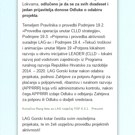
Lokvama,
odlučeno je da se za svih dvadeset i
jedan prijavitelja donose Odluke o odabiru
projekta
.
Temeljem Pravilnika o provedbi Podmjere 19.2.
»Provedba operacija unutar CLLD strategije«,
Podmjere 19.3. »Priprema i provedba aktivnosti
suradnje LAG-a« i Podmjere 19.4. »Tekući troškovi
i animacija« unutar Mjere 19 »Potpora lokalnom
razvoju u okviru inicijative LEADER (CLLD – lokalni
razvoj pod vodstvom zajednice)« iz Programa
ruralnog razvoja Republike Hrvatske za razdoblje
2014. – 2020. LAG Gorski kotar nakon odabira
projekata, podnosi Zahtjeve za potporu Agenciji za
plaćanja u poljoprivredi, ribarstvu i ruralnom razvoju
(APPRRR) koja vrši administrativnu kontrolu, nakon
čega APPRRR izdaje Odluku o odbijanju Zahtjeva
za potporu ili Odluku o dodjeli sredstava.
Konačna Rang lista za LAG natječaj TOP 6.3.1.
Preuzmi
LAG Gorski kotar čestita svim nositeljima
projekata, te im želi uspješnu provedbu projektnih
aktivnosti!