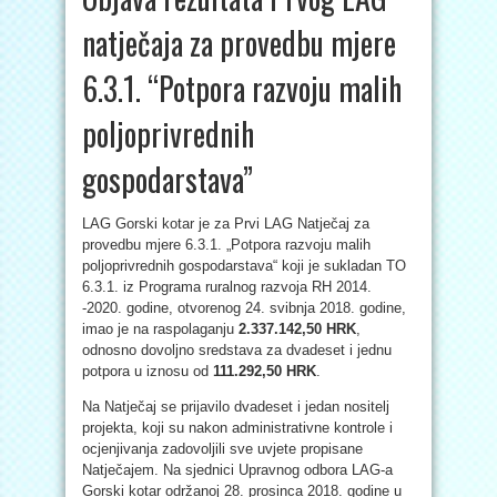
natječaja za provedbu mjere
6.3.1. “Potpora razvoju malih
poljoprivrednih
gospodarstava”
LAG Gorski kotar je za Prvi LAG Natječaj za
provedbu mjere 6.3.1. „Potpora razvoju malih
poljoprivrednih gospodarstava“ koji je sukladan TO
6.3.1. iz Programa ruralnog razvoja RH 2014.
-2020. godine, otvorenog 24. svibnja 2018. godine,
imao je na raspolaganju
2.337.142,50 HRK
,
odnosno dovoljno sredstava za dvadeset i jednu
potpora u iznosu od
111.292,50 HRK
.
Na Natječaj se prijavilo dvadeset i jedan nositelj
projekta, koji su nakon administrativne kontrole i
ocjenjivanja zadovoljili sve uvjete propisane
Natječajem. Na sjednici Upravnog odbora LAG-a
Gorski kotar održanoj 28. prosinca 2018. godine u