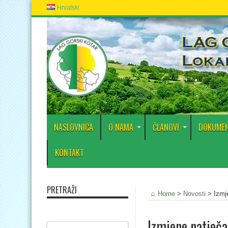
Hrvatski
NASLOVNICA
O NAMA
ČLANOVI
DOKUMEN
KONTAKT
PRETRAŽI
Home
>
Novosti
>
Izmj
Izmjene natječaj