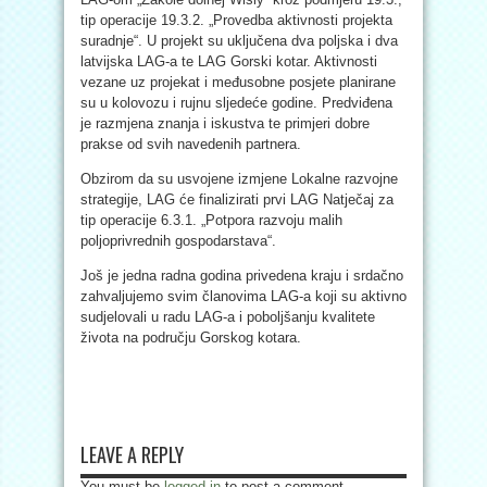
tip operacije 19.3.2. „Provedba aktivnosti projekta
suradnje“. U projekt su uključena dva poljska i dva
latvijska LAG-a te LAG Gorski kotar. Aktivnosti
vezane uz projekat i međusobne posjete planirane
su u kolovozu i rujnu sljedeće godine. Predviđena
je razmjena znanja i iskustva te primjeri dobre
prakse od svih navedenih partnera.
Obzirom da su usvojene izmjene Lokalne razvojne
strategije, LAG će finalizirati prvi LAG Natječaj za
tip operacije 6.3.1. „Potpora razvoju malih
poljoprivrednih gospodarstava“.
Još je jedna radna godina privedena kraju i srdačno
zahvaljujemo svim članovima LAG-a koji su aktivno
sudjelovali u radu LAG-a i poboljšanju kvalitete
života na području Gorskog kotara.
LEAVE A REPLY
You must be
logged in
to post a comment.