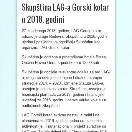
Skupština LAG-a Gorski kotar
u 2018. godini
27. studenoga 2018. godine, LAG Gorski kotar,
održao je drugu Redovnu Skupštinu u 2018. godini
ujedno i posljednju ovogodišnju Skupštinu koju
organizira LAG Gorski kotar.
Skupština je održana u prostorijama hotela Breza,
Općina Ravna Gora, s početkom u 13.00 sati.
Skupština je donijela relevantne odluke za rad LAG-
a, stoga su usvojene izmjene Lokalne razvojne
strategije 2014. – 2020., izmjene Statuta LAG-a,
usvojen je poslovnik za rad Skupštine, usvojen je
financijski plan rada za 2019. godinu i financijski
izvještaj za 2018. godinu i ostale oduke koje su u
nadležnosti Skupštine.
LAG Gorski kotar, aktivno nastavlja raditi i na
planovima za 2019. godinu, jedna od planiranih
aktivnosti je i Transnacionalni projekt suradnje sa
LAG-om „Zakole dolnej Wisly“ kroz podmjeru 19.3.,