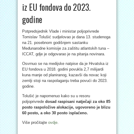
iz EU fondova do 2023.
godine
Potpredsjednik Vlade i ministar poljoprivrede
Tomislav Tolušić sudjelovao je dana 13. studenoga
na 21. posebnom godišnjem sastanku
Međunarodne komisije za zaštitu atlantskih tuna –
ICCAT, gdje je odgovarao je na pitanja novinara.
Osvrnuo se na medijske natpise da je Hrvatska iz
EU fondova u 2018. godini povukla 2,7 milijardi
kuna manje od planiranog, kazavši da novac koji
zemlji stoji na raspolaganju treba povući do 2023.
godine.
Tolušić je napomenuo kako su u resoru
poljopr
ivrede
dosad raspisani natječaji za oko 85
posto raspoložive alokacije, ugovoreno je blizu
60 posto, a oko 30 posto isplaćeno.
Više pročitajte
ovdje
.