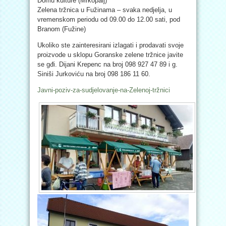
Domu kulture (Mrkopalj)
Zelena tržnica u Fužinama – svaka nedjelja, u
vremenskom periodu od 09.00 do 12.00 sati, pod
Branom (Fužine)
Ukoliko ste zainteresirani izlagati i prodavati svoje
proizvode u sklopu Goranske zelene tržnice javite
se gđi. Dijani Krepenc na broj 098 927 47 89 i g.
Siniši Jurkoviću na broj 098 186 11 60.
Javni-poziv-za-sudjelovanje-na-Zelenoj-tržnici