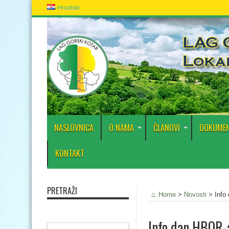
Hrvatski
NASLOVNICA
O NAMA
ČLANOVI
DOKUMEN
KONTAKT
PRETRAŽI
Home
>
Novosti
>
Info
Info dan HBOR-a