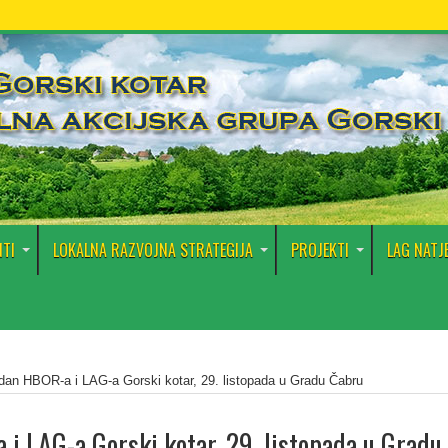
TI
LOKALNA RAZVOJNA STRATEGIJA
PROJEKTI
LAG NATJ
 dan HBOR-a i LAG-a Gorski kotar, 29. listopada u Gradu Čabru
 i LAG-a Gorski kotar, 29. listopada u Gradu