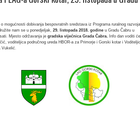
ti o mogućnosti dobivanja bespovratnih sredstava iz Programa ruralnog razvoja 
idružite nam se u ponedjeljak,
29. listopada 2018. godine
u Gradu Čabru u
sati. Mjesto održavanja je
gradska vijećnica Grada Čabra.
Info dan voditi ć
ić, voditeljica područnog ureda HBOR-a za Primorje i Gorski kotar i Voditelji
 Vukelić.