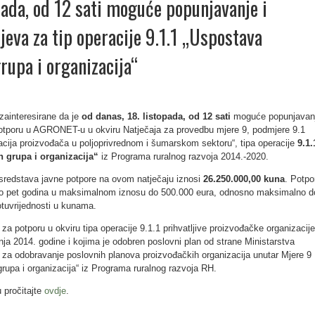
pada, od 12 sati moguće popunjavanje i
jeva za tip operacije 9.1.1 „Uspostava
rupa i organizacija“
ainteresirane da je
od danas, 18. listopada, od 12 sati
moguće popunjavan
potporu u AGRONET-u u okviru Natječaja za provedbu mjere 9, podmjere 9.1
acija proizvođača u poljoprivrednom i šumarskom sektoru“, tipa operacije
9.1.
 grupa i organizacija“
iz Programa ruralnog razvoja 2014.-2020.
sredstava javne potpore na ovom natječaju iznosi
26.250.000,00 kuna
. Potpo
do pet godina u maksimalnom iznosu do 500.000 eura, odnosno maksimalno d
otuvrijednosti u kunama.
a potporu u okviru tipa operacije 9.1.1 prihvatljive proizvođačke organizacije
čnja 2014. godine i kojima je odobren poslovni plan od strane Ministarstva
a za odobravanje poslovnih planova proizvođačkih organizacija unutar Mjere 9
rupa i organizacija“ iz Programa ruralnog razvoja RH.
u pročitajte
ovdje
.