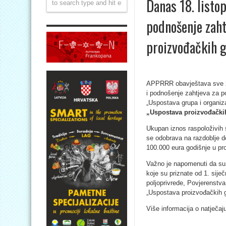
Danas 18. listo
podnošenje zaht
proizvođačkih g
APPRRR obavještava sve z
i podnošenje zahtjeva za 
„Uspostava grupa i organiz
„Uspostava proizvođačkih
Ukupan iznos raspoloživih 
se odobrava na razdoblje 
100.000 eura godišnje u pr
Važno je napomenuti da su z
koje su priznate od 1. sije
poljoprivrede, Povjerenstv
„Uspostava proizvođačkih g
Više informacija o natječaj