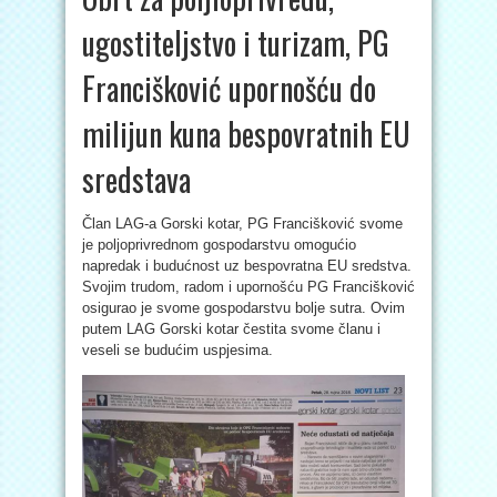
ugostiteljstvo i turizam, PG
Francišković upornošću do
milijun kuna bespovratnih EU
sredstava
Član LAG-a Gorski kotar, PG Francišković svome
je poljoprivrednom gospodarstvu omogućio
napredak i budućnost uz bespovratna EU sredstva.
Svojim trudom, radom i upornošću PG Francišković
osigurao je svome gospodarstvu bolje sutra. Ovim
putem LAG Gorski kotar čestita svome članu i
veseli se budućim uspjesima.