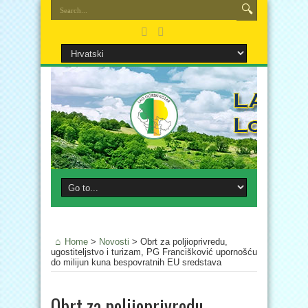
Home
>
Novosti
>
Obrt za poljioprivredu,
ugostiteljstvo i turizam, PG Francišković upornošću
do milijun kuna bespovratnih EU sredstava
Obrt za poljioprivredu,