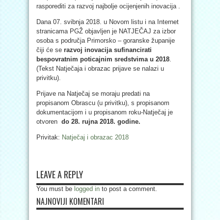
raspor
editi za razvoj najbolje ocijenjenih inovacija .
Dana 07. svibnja 2018. u Novom listu i na Internet
stranicama PGŽ objavljen je NATJEČAJ za izbor
osoba s područja Primorsko – goranske županije
čiji će se
razvoj inovacija sufinancirati
bespovratnim poticajnim sredstvima u 2018
.
(Tekst Natječaja i obrazac prijave se nalazi u
privitku).
Prijave na Natječaj se moraju predati na
propisanom Obrascu (u privitku), s propisanom
dokumentacijom i u propisanom roku-Natječaj je
otvoren
do 28. rujna 2018. godine.
Privitak:
Natječaj i obrazac 2018
LEAVE A REPLY
You must be
logged in
to post a comment.
NAJNOVIJI KOMENTARI