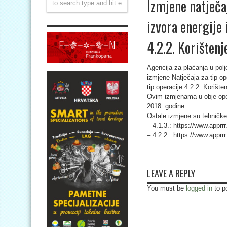
Izmjene natječaj
izvora energije 
4.2.2. Korištenj
Agencija za plaćanja u poljo
izmjene Natječaja za tip ope
tip operacije 4.2.2. Korišten
Ovim izmjenama u obje ope
2018. godine.
Ostale izmjene su tehničke 
– 4.1.3.: https://www.apprr
– 4.2.2.: https://www.apprr
LEAVE A REPLY
You must be
logged in
to p