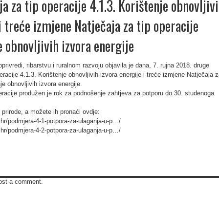
a za tip operacije 4.1.3. Korištenje obnovljiv
i treće izmjene Natječaja za tip operacije
e obnovljivih izvora energije
privredi, ribarstvu i ruralnom razvoju objavila je dana, 7. rujna 2018. druge
racije 4.1.3. Korištenje obnovljivih izvora energije i treće izmjene Natječaja 
je obnovljivih izvora energije.
racije produžen je rok za podnošenje zahtjeva za potporu do 30. studenoga
prirode, a možete ih pronaći ovdje:
r.hr/podmjera-4-1-potpora-za-ulaganja-u-p…/
r.hr/podmjera-4-2-potpora-za-ulaganja-u-p…/
ost a comment.