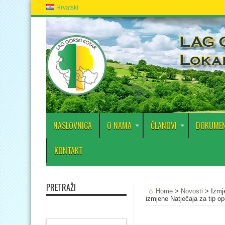
Hrvatski
NASLOVNICA
O NAMA
ČLANOVI
DOKUMEN
KONTAKT
PRETRAŽI
Home
>
Novosti
>
Izmje
izmjene Natječaja za tip ope