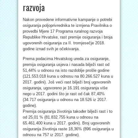
razvoja
Nakon provedene informativne kampanje o potrebi
osiguranja poljoprivrednika te izmjena Pravilnika o
provedbi Mjere 17 Programa ruralnog razvoja
Republike Hrvatske, rast premije osiguranja i broja
ugovorenih osiguranja za II. tromjesečje 2018.
godine iznad svih je očekivanja.
Prema podacima Hrvatskog ureda za osiguranje,
premija osiguranja usjeva i nasada bilježi rast od
51,44% u odnosu na isto razdoblje prošle godine
(121.553.018 kuna u odnosu na 80.266.527 kuna u
2017. godini). Još veći rast bilježi broj ugovorenih
osiguranja, ugovoreno je 16.191 osiguranja više
nego u 2017. godini što je rast od čak 87,40%
(34.717 osiguranja u odnosu na 18.526 iz 2017.
godine).
Premija osiguranja životinja također bilježi rast i to
od 25,01 % (81.832.755 kuna u odnosu na
65.461.400 kuna u 2017. godini). Broj ugovorenih
osiguranja životinja raste 18,36% (896 osiguranja u
odnosu na 757 iz 2017. godine).