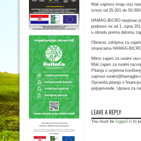
Mali zajmovi imaju istu na
iznosi od 25.001 do 50.000 
HAMAG-BICRO raspisao je Pr
podnose se od 1. rujna 201
u obradu prema datumu zap
Obrazac zahtjeva za zajam,
stranicama HAMAG-BICRO
Mikro zajam za ruralni razv
Mali zajam za ruralni razvo
Pitanja o uvjetima korišten
zajmovi.ruralni@hamagbicro.
Općenita pitanja o financij
poljoprivrede, Uprava za r
LEAVE A REPLY
You must be
logged in
to p