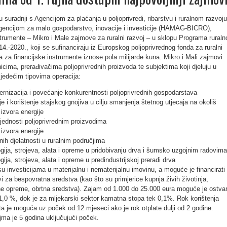
u suradnji s Agencijom za plaćanja u poljoprivredi, ribarstvu i ruralnom razvoju
ncijom za malo gospodarstvo, inovacije i investicije (HAMAG-BICRO),
strumente – Mikro i Male zajmove za ruralni razvoj – u sklopu Programa ruraln
4.-2020., koji se sufinanciraju iz Europskog poljoprivrednog fonda za ruralni
a za financijske instrumente iznose pola milijarde kuna. Mikro i Mali zajmovi
nicima, prerađivačima poljoprivrednih proizvoda te subjektima koji djeluju u
ljedećim tipovima operacija:
ernizacija i povećanje konkurentnosti poljoprivrednih gospodarstava
e i korištenje stajskog gnojiva u cilju smanjenja štetnog utjecaja na okoliš
 izvora energije
jednosti poljoprivrednim proizvodima
 izvora energije
nih djelatnosti u ruralnim područjima
gija, strojeva, alata i opreme u pridobivanju drva i šumsko uzgojnim radovima
ija, strojeva, alata i opreme u predindustrijskoj preradi drva
u investicijama u materijalnu i nematerijalnu imovinu, a moguće je financirati 
ivi za bespovratna sredstva (kao što su primjerice kupnja živih životinja,
ene opreme, obrtna sredstva). Zajam od 1.000 do 25.000 eura moguće je ostvari
1,0 %, dok je za mljekarski sektor kamatna stopa tek 0,1%. Rok korištenja
ta je moguća uz poček od 12 mjeseci ako je rok otplate dulji od 2 godine.
ajma je 5 godina uključujući poček.