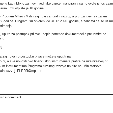
mjenu kao i Mikro zajmovi i jednake uvjete financiranja samo ovdje iznos zaj
eura i rok otplate je 10 godina.
ogram Mikro i Malih zajmovi za ruralni razvoj, a prvi zahtjevi za zajam
8. godine. Programi su otvoreni do 31.12.2020. godine, a zahtjevi će se uzima
rimanja.
 upute za postupak prijave i popis potrebne dokumentacije preuzmite na
-a:
oj
j
ja zajmova i o postupku prijave možete uputiti na
hr, a sve novosti oko financijskih instrumenata pratite na ruralnirazvoj.hr.
skim instrumentima Programa ruralnog razvoja uputite na: Ministarstvo
uralni razvoj: FI.PRR@mps.hr.
ost a comment.