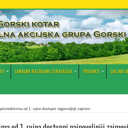
TI
LOKALNA RAZVOJNA STRATEGIJA
PROJEKTI
LAG NATJ
oprivrednicima od 1. rujna dostupni najpovoljniji zajmovi
ima od 1. rujna dostupni najpovoljniji zajmov