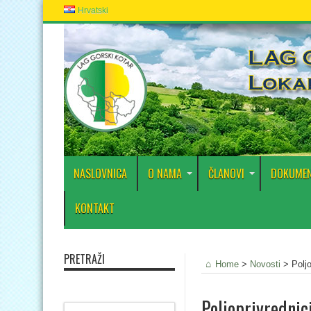
Hrvatski
NASLOVNICA
O NAMA
ČLANOVI
DOKUMEN
KONTAKT
PRETRAŽI
Home
>
Novosti
>
Polj
Poljoprivrednic