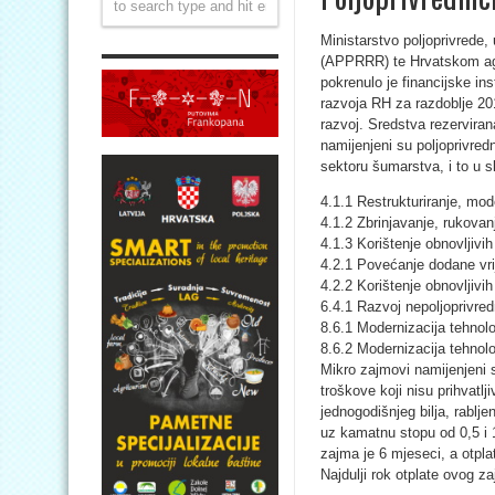
Ministarstvo poljoprivrede, 
(APPRRR) te Hrvatskom age
pokrenulo je financijske in
razvoja RH za razdoblje 201
razvoj. Sredstva rezerviran
namijenjeni su poljoprivred
sektoru šumarstva, i to u s
4.1.1 Restrukturiranje, mod
4.1.2 Zbrinjavanje, rukovanj
4.1.3 Korištenje obnovljivih
4.2.1 Povećanje dodane vri
4.2.2 Korištenje obnovljivih
6.4.1 Razvoj nepoljoprivred
8.6.1 Modernizacija tehnolo
8.6.2 Modernizacija tehnolog
Mikro zajmovi namijenjeni s
troškove koji nisu prihvatlj
jednogodišnjeg bilja, rablj
uz kamatnu stopu od 0,5 i 
zajma je 6 mjeseci, a otpla
Najdulji rok otplate ovog z