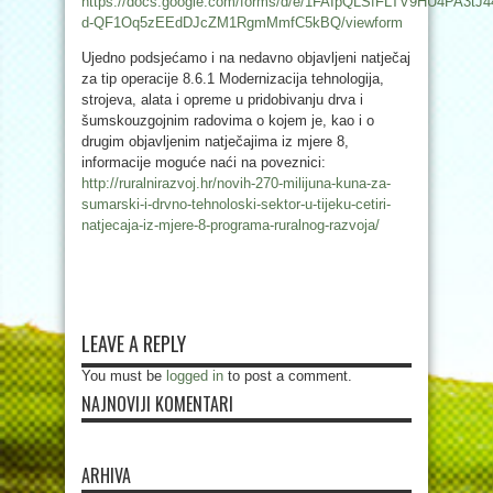
https://docs.google.com/forms/d/e/1FAIpQLSfFLTV9HU4PA3tJ4
d-QF1Oq5zEEdDJcZM1RgmMmfC5kBQ/viewform
Ujedno podsjećamo i na nedavno objavljeni natječaj
za tip operacije 8.6.1 Modernizacija tehnologija,
strojeva, alata i opreme u pridobivanju drva i
šumskouzgojnim radovima o kojem je, kao i o
drugim objavljenim natječajima iz mjere 8,
informacije moguće naći na poveznici:
http://ruralnirazvoj.hr/novih-270-milijuna-kuna-za-
sumarski-i-drvno-tehnoloski-sektor-u-tijeku-cetiri-
natjecaja-iz-mjere-8-programa-ruralnog-razvoja/
LEAVE A REPLY
You must be
logged in
to post a comment.
NAJNOVIJI KOMENTARI
ARHIVA