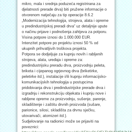
mikro, mala i srednja poduzeća registrirana za
djelatnosti prerade drva) biti pružene informacije o
otvorenom natječaju za tip operacije 8.6.2
„Modernizacija tehnologija, strojeva, alata i opreme
u predindustrijskoj preradi drva“ uz detaljnije upute
o načinu prijave i podnošenja zahtjeva za potporu.
Visina potpore iznosi do 1.000.000 EUR.
Intenzitet potpore po projektu iznosi 50 % od
ukupnih prihvatljivih troškova projekta.
Potpora se dodjeljuje za kupnju novih i rabljenih
strojeva, alata, uređaja i opreme za:
predindustrijsku preradu drva, proizvodnju peleta,
briketa i cijepanog ogrjevnog drva (briketirke,
peletirke itd.), instalacije i/ili kupnju informacijsko-
komunikacijskih tehnologija u postupcima
pridobivanja drva i predindustrijske prerade drva i
izgradnju i rekonstrukciju objekata i kupnju nove i
rabljene opreme za proizvodnju, sušenje, parenje,
skladištenje i zaštitu drvnih proizvoda (sušare,
parionice, silosi, skladišta za drvnu sječku,
utovarivači, atomizeri itd.).
Sudjelovanje na radionici može se prijaviti na
poveznici: