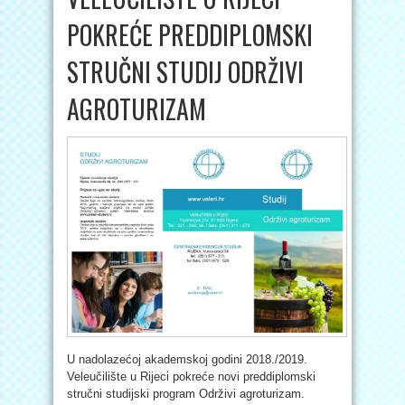
POKREĆE PREDDIPLOMSKI
STRUČNI STUDIJ ODRŽIVI
AGROTURIZAM
U nadolazećoj akademskoj godini 2018./2019.
Veleučilište u Rijeci pokreće novi preddiplomski
stručni studijski program Održivi agroturizam.