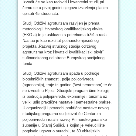
Izvodit će se kao redoviti i izvanredni studij pri
čemu se u prvoj godini njegova izvođenja planira
upisati 45 studenata.
Studij Održivi agroturizam razvijen je prema
metodologiji Hrvatskog kvalifikacijskog okvira
(HKO-a) te je usklađen s potrebama tržišta rada.
Nastao je kao rezultat petnaestomjesečnog
projekta „Razvoj stručnog studija održivog
agroturizma kroz Hrvatski kvalifikacijski okvir“
sufinanciranog od strane Europskog socijalnog
fonda.
Studij Održivi agroturizam spada u područje
biotehničkih znanosti, polje poljoprivreda
(agronomija), traje tri godine (šest semestara) te će
se izvoditi u Rijeci. Studijski program čine kolegiji
iz područja poljoprivrede, ekonomije i turizma uz
veliki udio praktične nastave i semestralne prakse.
U organizaciji i provedbi praktične nastave novog
studijskog programa sudjelovat će Centar za
poljoprivredu i ruralni razvoj Primorsko-goranske
županije u Staroj Sušici, s kojim je Veleučilište
potpisalo ugovor o suradnji, te 30 obiteljskih