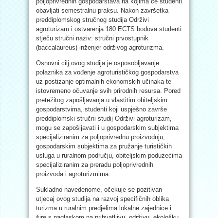
poljoprivrednih gospodarstava na kojima će studenti
obavljati semestralnu praksu. Nakon završetka
preddiplomskog stručnog studija Održivi
agroturizam i ostvarenja 180 ECTS bodova studenti
stječu stručni naziv: stručni prvostupnik
(baccalaureus) inženjer održivog agroturizma.
Osnovni cilj ovog studija je osposobljavanje
polaznika za vođenje agroturističkog gospodarstva
uz postizanje optimalnih ekonomskih učinaka te
istovremeno očuvanje svih prirodnih resursa. Pored
pretežitog zapošljavanja u vlastitim obiteljskim
gospodarstvima, studenti koji uspješno završe
preddiplomski stručni studij Održivi agroturizam,
mogu se zapošljavati i u gospodarskim subjektima
specijaliziranim za poljoprivrednu proizvodnju,
gospodarskim subjektima za pružanje turističkih
usluga u ruralnom području, obiteljskim poduzećima
specijaliziranim za preradu poljoprivrednih
proizvoda i agroturizmima.
Sukladno navedenome, očekuje se pozitivan
utjecaj ovog studija na razvoj specifičnih oblika
turizma u ruralnim predjelima lokalne zajednice i
šire s naglaskom na prihvatljivu, održivu, ekološku