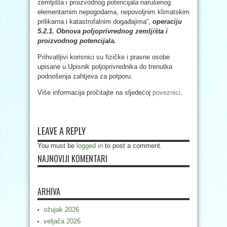
zemljišta i proizvodnog potencijala narušenog
elementarnim nepogodama, nepovoljnim klimatskim
prilikama i katastrofalnim događajima“,
operaciju
5.2.1. Obnova poljoprivrednog zemljišta i
proizvodnog potencijala.
Prihvatljivi korisnici su fizičke i pravne osobe
upisane u Upisnik poljoprivrednika do trenutka
podnošenja zahtjeva za potporu.
Više informacija pročitajte na sljedećoj
poveznici
.
LEAVE A REPLY
You must be
logged in
to post a comment.
NAJNOVIJI KOMENTARI
ARHIVA
ožujak 2026
veljača 2026