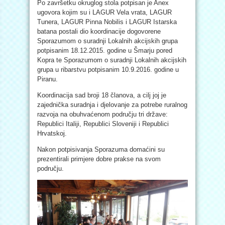
Po završetku okruglog stola potpisan je Anex
ugovora kojim su i LAGUR Vela vrata, LAGUR
Tunera, LAGUR Pinna Nobilis i LAGUR Istarska
batana postali dio koordinacije dogovorene
Sporazumom o suradnji Lokalnih akcijskih grupa
potpisanim 18.12.2015. godine u Šmarju pored
Kopra te Sporazumom o suradnji Lokalnih akcijskih
grupa u ribarstvu potpisanim 10.9.2016. godine u
Piranu.
Koordinacija sad broji 18 članova, a cilj joj je
zajednička suradnja i djelovanje za potrebe ruralnog
razvoja na obuhvaćenom području tri države:
Republici Italiji, Republici Sloveniji i Republici
Hrvatskoj.
Nakon potpisivanja Sporazuma domaćini su
prezentirali primjere dobre prakse na svom
području.