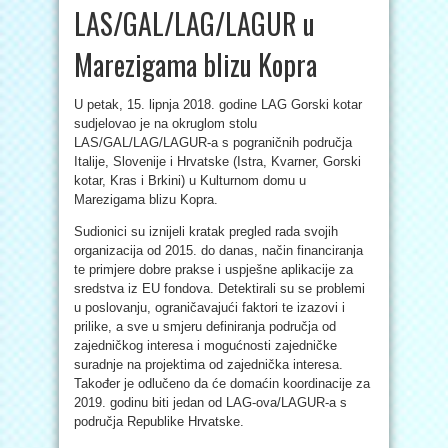
LAS/GAL/LAG/LAGUR u
Marezigama blizu Kopra
U petak, 15. lipnja 2018. godine LAG Gorski kotar
sudjelovao je na okruglom stolu
LAS/GAL/LAG/LAGUR-a s pograničnih područja
Italije, Slovenije i Hrvatske (Istra, Kvarner, Gorski
kotar, Kras i Brkini) u Kulturnom domu u
Marezigama blizu Kopra.
Sudionici su iznijeli kratak pregled rada svojih
organizacija od 2015. do danas, način financiranja
te primjere dobre prakse i uspješne aplikacije za
sredstva iz EU fondova. Detektirali su se problemi
u poslovanju, ograničavajući faktori te izazovi i
prilike, a sve u smjeru definiranja područja od
zajedničkog interesa i mogućnosti zajedničke
suradnje na projektima od zajednička interesa.
Također je odlučeno da će domaćin koordinacije za
2019. godinu biti jedan od LAG-ova/LAGUR-a s
područja Republike Hrvatske.