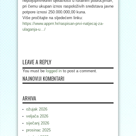
nepoljoprivrednih djelatnosti u ruralnim područjima«,
pri čemu ukupan iznos raspoloživih sredstava javne
potpore iznosi 250.000.000,00 kuna.
Više pročitajte na sljedećem linku:
https://www.apprrr.hr/raspisan-prvi-natjecaj-za-
ulaganja-u…/
LEAVE A REPLY
You must be
logged in
to post a comment.
NAJNOVIJI KOMENTARI
ARHIVA
ožujak 2026
veljača 2026
siječanj 2026
prosinac 2025