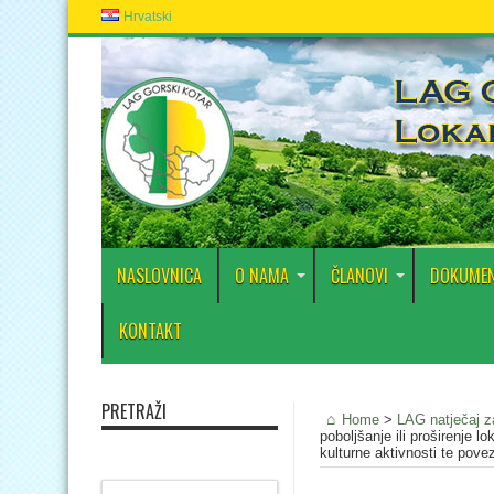
Hrvatski
NASLOVNICA
O NAMA
ČLANOVI
DOKUMEN
KONTAKT
PRETRAŽI
Home
>
LAG natječaj za
poboljšanje ili proširenje l
kulturne aktivnosti te povez