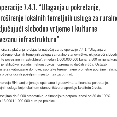
operacije 7.4.1. “Ulaganja u pokretanje,
proširenje lokalnih temeljnih usluga za ruraln
ključujući slobodno vrijeme i kulturne
ovezanu infrastrukturu”
cija za plaćanja je objavila natječaj za tip operacije 7.4.1. “Ulaganja u
proširenje lokalnih temeljnih usluga za ruralno stanovništvo, uključujući slobod
ti te povezanu infrastrukturu”, vrijedan 1.000.000.000 kuna, a 500 milijuna kun
e isključivo izgradnji, rekonstrukciji i opremanju dječjih vrtića. Ostatak
n je za vatrogasne domove, sportske terene, javne prometne površine i sličn
ni prostor učinili poželjnim mjestom za život i rad.
razvoja RH namijenjena je općinama i gradovima, a financira pokretanje,
rojnih usluga koje lokalnom stanovništvu unapređuju kvalitetu života.
naseljima do 5.000 stanovnika, a financijska potpora iznosi od 80 do 100%
 15.000 i 1.000.000 eura po projektu.