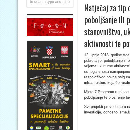
Natječaj za tip 
poboljšanje ili 
stanovništvo, u
aktivnosti te p
12. lipnja 2018. godine Agen
pokretanje, poboljšanje ili 
vrijeme i kulturne aktivnos
od toga iznosa namijenjeno j
raspoloživog novca osigura
infrastrukturu koja će rural
Mjera 7 Programa ruralnog 
poboljšanje te proširenje b
Svi projekti provode se u 
investicije, odnosno između