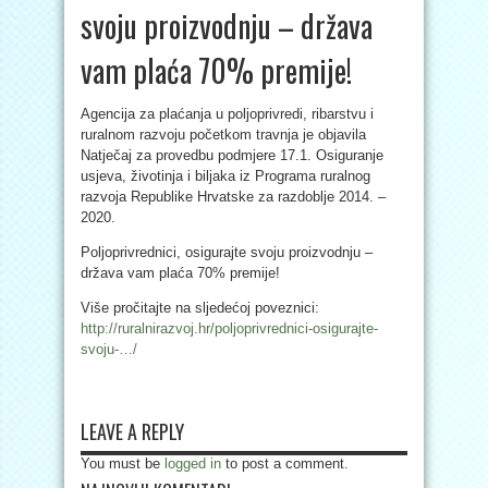
svoju proizvodnju – država
vam plaća 70% premije!
Agencija za plaćanja u poljoprivredi, ribarstvu i
ruralnom razvoju početkom travnja je objavila
Natječaj za provedbu podmjere 17.1. Osiguranje
usjeva, životinja i biljaka iz Programa ruralnog
razvoja Republike Hrvatske za razdoblje 2014. –
2020.
Poljoprivrednici, osigurajte svoju proizvodnju –
država vam plaća 70% premije!
Više pročitajte na sljedećoj poveznici:
http://ruralnirazvoj.hr/poljoprivrednici-osigurajte-
svoju-…/
LEAVE A REPLY
You must be
logged in
to post a comment.