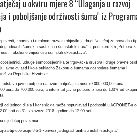
natječaj u okviru mjere 8 “Ulaganja u razvoj
a i poboljšanje održivosti šuma” iz Program
a
privredi, ribarstvu i ruralnom razvoju objavila je drugi Natječaj za provedbu ti
 degradiranih šumskih sastojina i šumskih kultura“ iz podmjere 8.5 „Potpora z
rnosti i okolišne vrijednosti šumskih ekosustava“.
šumoposjednici, udruge šumoposjednika te trgovačka društva i druge pravne oso
aju javne ovlasti i koje sukladno Zakonu o šumama gospodare šumama i
sništvu Republike Hrvatske.
sredstava javne potpore na ovom natječaju iznosi 70.000.000,00 kuna.
000 eura do 700.000 eura, a intenzitet javne potpore iznosi do 100% od ukupn
ta.
oji od jednog dijela i korisnik ga može popunjavati i podnositi u AGRONET-u o
2:00 sati do 31. kolovoza 2018. godine do 12:00 sati.
na sljedećoj poveznici
ecaj-za-tip-operacije-8-5-1-konverzija-degradiranih-sumskih-sastojina/