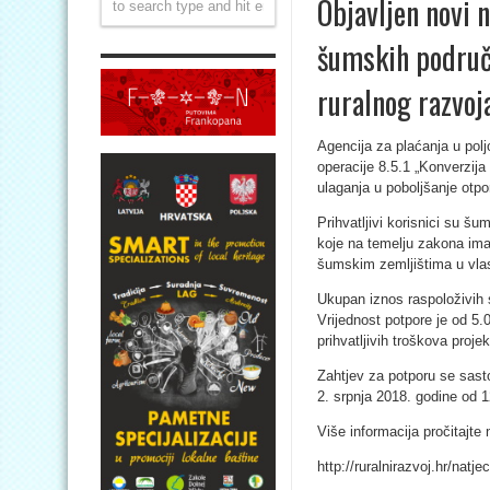
Objavljen novi 
šumskih područj
ruralnog razvoj
Agencija za plaćanja u poljo
operacije 8.5.1 „Konverzija
ulaganja u poboljšanje otpo
Prihvatljivi korisnici su 
koje na temelju zakona im
šumskim zemljištima u vla
Ukupan iznos raspoloživih 
Vrijednost potpore je od 5.
prihvatljivih troškova projek
Zahtjev za potporu se sast
2. srpnja 2018. godine od 1
Više informacija pročitajte 
http://ruralnirazvoj.hr/natj