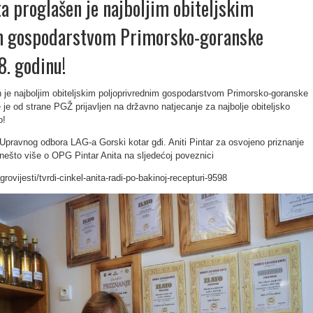
a proglašen je najboljim obiteljskim
m gospodarstvom Primorsko-goranske
8. godinu!
 je najboljim obiteljskim poljoprivrednim gospodarstvom Primorsko-goranske
 je od strane PGŽ prijavljen na državno natjecanje za najbolje obiteljsko
o!
 Upravnog odbora LAG-a Gorski kotar gđi. Aniti Pintar​ za osvojeno priznanje
nešto više o OPG Pintar Anita na sljedećoj poveznici
grovijesti/tvrdi-cinkel-anita-radi-po-bakinoj-recepturi-9598