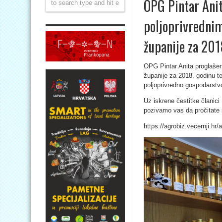
OPG Pintar Anit
poljoprivredni
županije za 201
OPG Pintar Anita proglašen
županije za 2018. godinu te
poljoprivredno gospodarstv
Uz iskrene čestitke članici
pozivamo vas da pročitate 
https://agrobiz.vecernji.hr/a