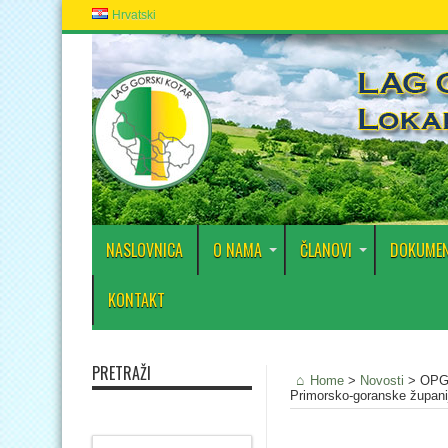
Hrvatski
NASLOVNICA
O NAMA
ČLANOVI
DOKUMEN
KONTAKT
PRETRAŽI
Home
>
Novosti
>
OPG 
Primorsko-goranske župani