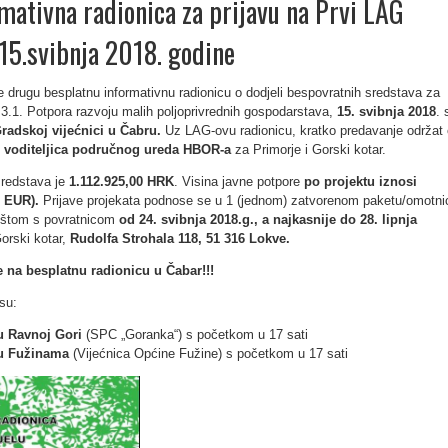
mativna radionica za prijavu na Prvi LAG
 15.svibnja 2018. godine
e drugu besplatnu informativnu radionicu o dodjeli bespovratnih sredstava za
.3.1. Potpora razvoju malih poljoprivrednih gospodarstava,
15. svibnja 2018
. 
radskoj vijećnici u Čabru.
Uz LAG-ovu radionicu, kratko predavanje održat
, voditeljica područnog ureda HBOR-a
za Primorje i Gorski kotar.
sredstava je
1.112.925,00 HRK
. Visina javne potpore
po projektu iznosi
0 EUR).
Prijave projekata podnose se u 1 (jednom) zatvorenom paketu/omotni
oštom s povratnicom
od 24. svibnja 2018.g., a najkasnije do 28. lipnja
orski kotar,
Rudolfa Strohala 118, 51 316 Lokve.
e na besplatnu radionicu u Čabar!!!
 su:
u Ravnoj Gori
(SPC „Goranka“) s početkom u 17 sati
 u Fužinama
(Vijećnica Općine Fužine) s početkom u 17 sati