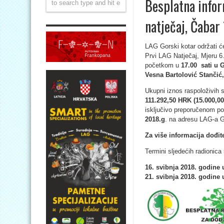
Besplatna infor
natječaj, Čabar
LAG Gorski kotar održati ć
Prvi LAG Natječaj, Mjeru 6
početkom u
17.00 sati u G
Vesna Bartolović Stančić
Ukupni iznos raspoloživih 
111.292,50 HRK (15.000,0
isključivo preporučenom p
2018.g
. na adresu LAG-a G
Za više informacija dođit
Termini sljedećih radionica
16. svibnja 2018. godine 
21. svibnja 2018. godine