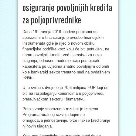
osiguranje povoljnijih kredita
za poljoprivrednike
Dana 19. travnja 2018. godine potpisani su
sporazumi o financiranju provedbe financijskih
instrumenata gdje je riječ o novom obliku
financijske podrške kroz koju će biti ponuđeni, ne
samo povoljniji krediti, već i jamstva za nova
ulaganja, odnosno modernizaciju postojećih
kapaciteta po uvjetima znatno povoljnijim od onih
koje bankarski sektor trenutno nudi na ovdašnjem
tržištu.
U tu svrhu izdvojeno je 70,6 milijuna EUR koji će
biti na raspolaganju korisnicima u poljoprivredi,
prerađivačkom sektoru i šumarstvu.
Potpisivanje sporazuma rezultat je izmjena
Programa ruralnog razvoja kojim se
omogućava jednostavnije, brže i lakše kreditiranje
njihovih ulaganja.
Kroz ove financijske instrumente moći će se