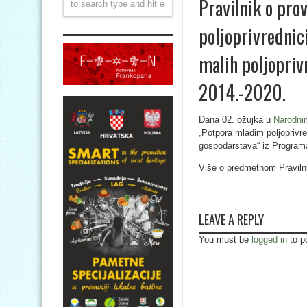
Pravilnik o pro
poljoprivrednici
malih poljopri
2014.-2020.
Dana 02. ožujka u
Narodni
„Potpora mladim poljoprivred
gospodarstava“ iz Programa
Više o predmetnom Praviln
LEAVE A REPLY
You must be
logged in
to p