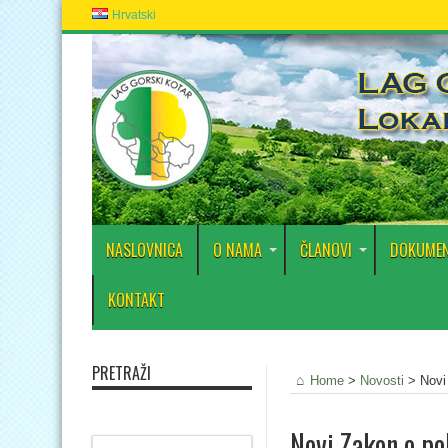
Hrvatski
NASLOVNICA
O NAMA
ČLANOVI
DOKUMEN
KONTAKT
PRETRAŽI
Home
>
Novosti
>
Novi
Novi Zakon o po