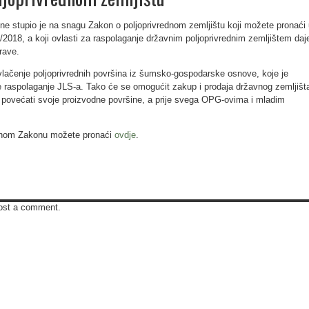
ne stupio je na snagu Zakon o poljoprivrednom zemljištu koji možete pronaći
2018, a koji ovlasti za raspolaganje državnim poljoprivrednim zemljištem daj
rave.
lačenje poljoprivrednih površina iz šumsko-gospodarske osnove, koje je
e raspolaganje JLS-a. Tako će se omogućit zakup i prodaja državnog zemljišt
le povećati svoje proizvodne površine, a prije svega OPG-ovima i mladim
etnom Zakonu možete pronaći
ovdje
.
ost a comment.